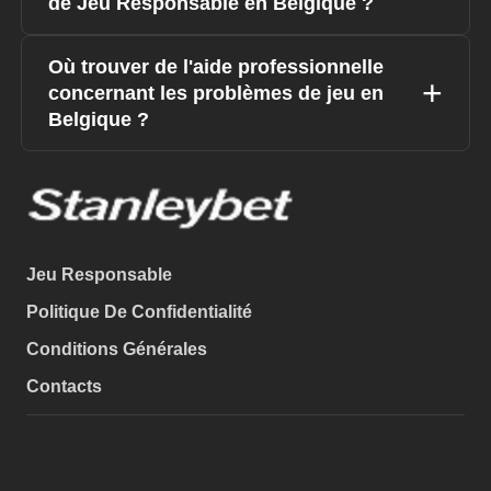
de Jeu Responsable en Belgique ?
Où trouver de l'aide professionnelle
concernant les problèmes de jeu en
Belgique ?
Jeu Responsable
Politique De Confidentialité
Conditions Générales
Contacts