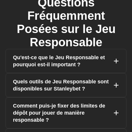
Questions
Fréquemment
Posées sur le Jeu
Responsable
Qu'est-ce que le Jeu Responsable et
pourquoi est-il important ?
Quels outils de Jeu Responsable sont
disponibles sur Stanleybet ?
Comment puis-je fixer des limites de
dépôt pour jouer de manière
responsable ?